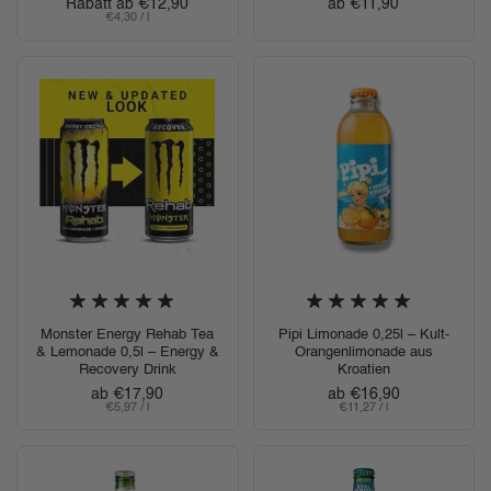
Regulärer Preis
Rabatt ab €12,90
Regulärer Preis
ab €11,90
Stückpreis
€4,30 / l
Monster Energy Rehab Tea
Pipi Limonade 0,25l – Kult-
& Lemonade 0,5l – Energy &
Orangenlimonade aus
Recovery Drink
Kroatien
Regulärer Preis
ab €17,90
Regulärer Preis
ab €16,90
Stückpreis
€5,97 / l
Stückpreis
€11,27 / l