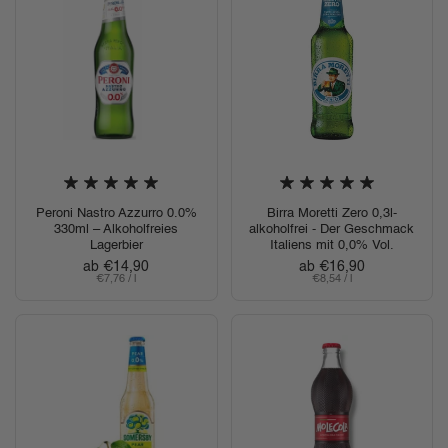
Peroni Nastro Azzurro 0.0%
Birra Moretti Zero 0,3l-
330ml – Alkoholfreies
alkoholfrei - Der Geschmack
Lagerbier
Italiens mit 0,0% Vol.
Regulärer Preis
ab €14,90
Regulärer Preis
ab €16,90
Stückpreis
€7,76 / l
Stückpreis
€8,54 / l