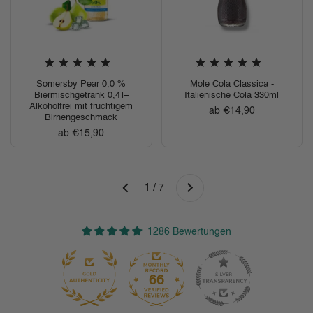
Somersby Pear 0,0 %
Mole Cola Classica -
Biermischgetränk 0,4 l–
Italienische Cola 330ml
Alkoholfrei mit fruchtigem
Regulärer Preis
ab €14,90
Birnengeschmack
Regulärer Preis
ab €15,90
Weiter
1 / 7
Zurück
1286 Bewertungen
66
1286