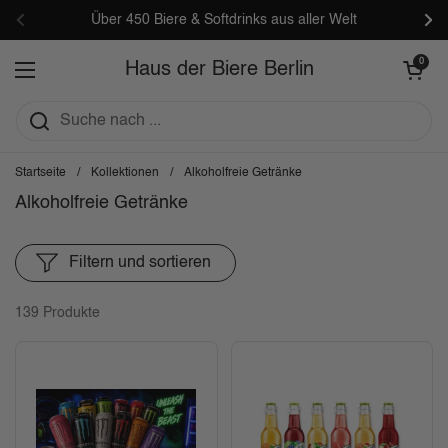
Zum Inhalt springen
Über 450 Biere & Softdrinks aus aller Welt
Zurück
Wei
Warenkorb öf
0
Haus der Biere Berlin
Menü öffnen
Startseite
/
Kollektionen
/
Alkoholfreie Getränke
Alkoholfreie Getränke
Filtern und sortieren
139 Produkte