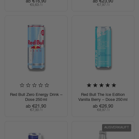
Regulärer Preis
ab €16,90
Regulärer Preis
ab €23,90
Stückpreis
€5,63 / l
Stückpreis
€7,97 / l
Red Bull Zero Energy Drink –
Red Bull The Ice Edition
Dose 250 ml
Vanilla Berry – Dose 250 ml
Regulärer Preis
ab €21,90
Regulärer Preis
ab €26,90
Stückpreis
€7,30 / l
Stückpreis
€8,97 / l
AUSVERKAUFT