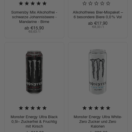
Somersby Mix Alkoholfrei -
Alkoholfreies Bier-Mixpaket –
schwarze Johannisbeere -
6 besondere Biere 0,0 % Vol
Mandarine - Birne
Regulärer Preis
ab €17,90
Stückpreis
€8,33 / l
Regulärer Preis
ab €15,90
Stückpreis
€6,63 / l
Monster Energy Ultra Black
Monster Energy Ultra White-
0,5l– Zuckerfrei & Fruchtig
Zero Zucker und Zero
mit Kirsch
Kalorien