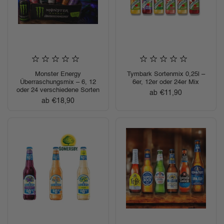
Monster Energy
Tymbark Sortenmix 0,25l –
Überraschungsmix – 6, 12
6er, 12er oder 24er Mix
oder 24 verschiedene Sorten
Regulärer Preis
ab €11,90
Regulärer Preis
ab €18,90