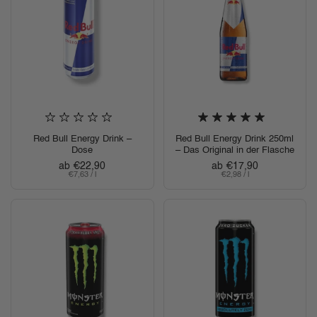
Red Bull Energy Drink –
Red Bull Energy Drink 250ml
Dose
– Das Original in der Flasche
Regulärer Preis
ab €22,90
Regulärer Preis
ab €17,90
Stückpreis
€7,63 / l
Stückpreis
€2,98 / l