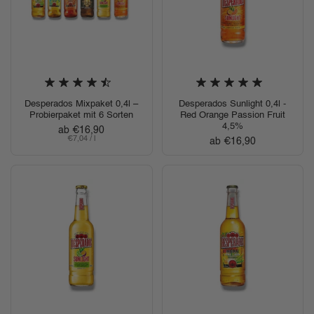
Desperados Mixpaket 0,4l –
Desperados Sunlight 0,4l -
Probierpaket mit 6 Sorten
Red Orange Passion Fruit
4,5%
Regulärer Preis
ab €16,90
Stückpreis
€7,04 / l
Regulärer Preis
ab €16,90