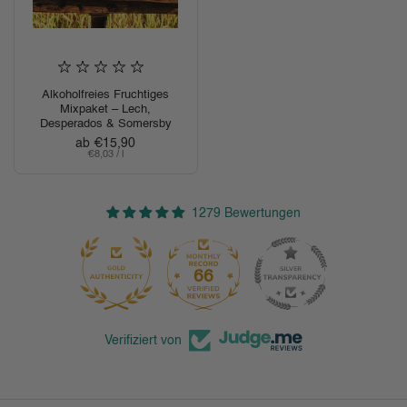
Alkoholfreies Fruchtiges
Mixpaket – Lech,
Desperados & Somersby
Regulärer Preis
ab €15,90
Stückpreis
€8,03 / l
1279 Bewertungen
66
1279
Verifiziert von