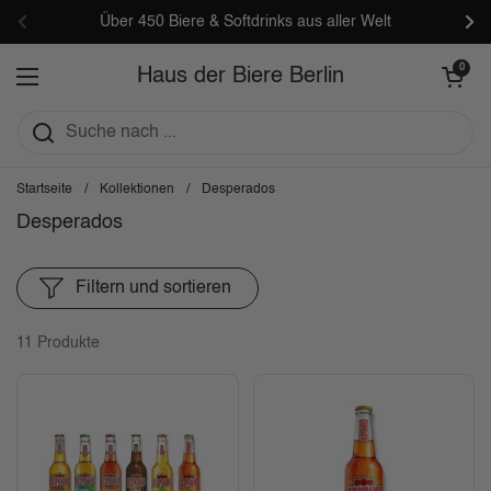
Zum Inhalt springen
Über 450 Biere & Softdrinks aus aller Welt
Zurück
Wei
Warenkorb öf
0
Haus der Biere Berlin
Menü öffnen
Startseite
/
Kollektionen
/
Desperados
Desperados
Filtern und sortieren
11 Produkte