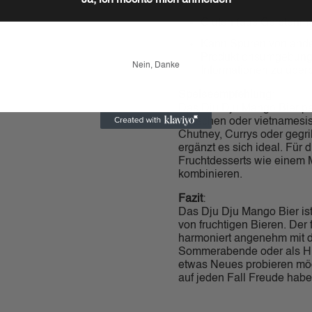
Ja, ich möchte mich anmelden
Gluten (aus Gerstenma
Kann Spuren von ander
Produktionsumgebung. E
Nein, Danke
Informationen zu überp
Speiseempfehlung
:
Das Dju Dju Mango Bier pas
indischen oder vietnamesis
Chutney, Currys oder gegri
ergänzt es sich ideal. Für 
Fruchtdesserts wie einem 
kombinieren.
Fazit
:
Das Dju Dju Mango Bier ist
von fruchtigen Bieren. Der
harmoniert angenehm mit d
Sommerabende oder als Hi
etwas Neues probieren möch
auf jeden Fall Freude habe