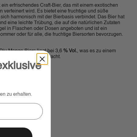
t ein erfrischendes Craft-Bier, das mit einem exotischen
erfeinert wird. Es bietet eine fruchtige und süße
ich harmonisch mit der Bierbasis verbindet. Das Bier hat
nd eine leichte Trübung, die auf die natürlichen Zutaten
egel in Flaschen oder Dosen angeboten und ist ein
ommer oder für alle, die fruchtige Biersorten bevorzugen.
Dju Mango Biers liegt bei 3,6
% Vol.
, was es zu einem
iedene Gelegenheiten macht.
exklusive
n zu erhalten.