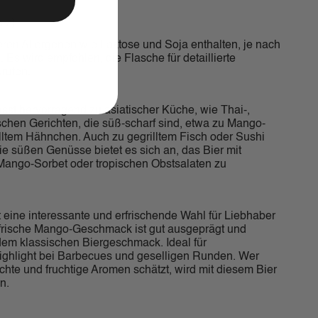
lz)
en Allergenen wie Laktose und Soja enthalten, je nach
s wird empfohlen, die Flasche für detaillierte
rüfen.
st hervorragend zu asiatischer Küche, wie Thai-,
chen Gerichten, die süß-scharf sind, etwa zu Mango-
lltem Hähnchen. Auch zu gegrilltem Fisch oder Sushi
die süßen Genüsse bietet es sich an, das Bier mit
Mango-Sorbet oder tropischen Obstsalaten zu
 eine interessante und erfrischende Wahl für Liebhaber
 frische Mango-Geschmack ist gut ausgeprägt und
em klassischen Biergeschmack. Ideal für
ghlight bei Barbecues und geselligen Runden. Wer
te und fruchtige Aromen schätzt, wird mit diesem Bier
n.