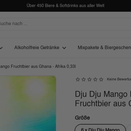
Über 450 Biere & Softdrinks aus aller Welt
Alkoholfreie Getränke
Mixpakete & Biergesche
ango Fruchtbier aus Ghana - Afrika 0,33l
Keine Bewert
Dju Dju Mango 
Fruchtbier aus 
Größe
6 x Dju Dju Mango