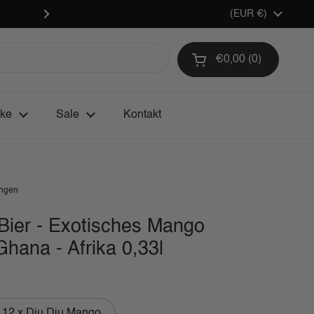
Versand ab 4,95€ - sicher & schnell 
Land/Region
(EUR €)
Weiter
€0,00
0
Warenkorb öffnen
Warenkorb Gesamtb
im Warenkorb
nke
Sale
Kontakt
ungen
Bier - Exotisches Mango
Ghana - Afrika 0,33l
12 x Dju Dju Mango