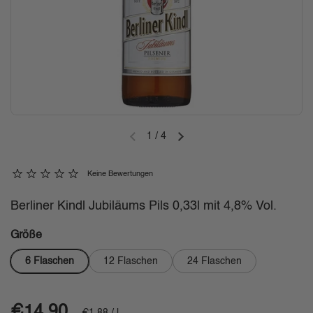
1
/
4
Vorherige Folie
Nächste Folie
Keine Bewertungen
Berliner Kindl Jubiläums Pils 0,33l mit 4,8% Vol.
Größe
6 Flaschen
12 Flaschen
24 Flaschen
Regulärer Preis
€14,90
Stückpreis
€1,88 / l