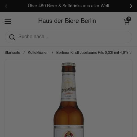
Zum Inhalt springen
Über 450 Biere & Softdrinks aus aller Welt
Zurück
Wei
Warenkorb öf
0
Haus der Biere Berlin
Menü öffnen
Startseite
/
Kollektionen
/
Berliner Kindl Jubiläums Pils 0,33l mit 4,8% Vol.