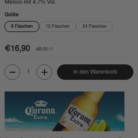
Mexico mit 4,7% Vol.
Größe
6 Flaschen
12 Flaschen
24 Flaschen
Regulärer Preis
€16,90
Stückpreis
€8,05 / l
Anzahl
In den Warenkorb