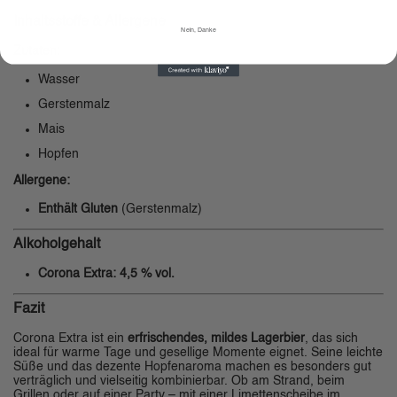
Inhaltsstoffe & Allergene
Nein, Danke
Zutaten:
Wasser
Gerstenmalz
Mais
Hopfen
Allergene:
Enthält Gluten
(Gerstenmalz)
Alkoholgehalt
Corona Extra:
4,5 % vol.
Fazit
Corona Extra ist ein
erfrischendes, mildes Lagerbier
, das sich
ideal für warme Tage und gesellige Momente eignet. Seine leichte
Süße und das dezente Hopfenaroma machen es besonders gut
verträglich und vielseitig kombinierbar. Ob am Strand, beim
Grillen oder auf einer Party – mit einer Limettenscheibe im