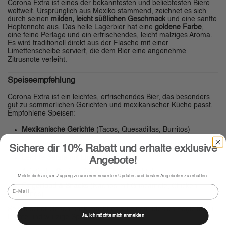
Corona Extra ist eines der bekanntesten und beliebtesten Biere
weltweit. Ursprünglich aus Mexiko stammend, zeichnet es sich
durch seinen
milden, leicht süßlichen Geschmack
und eine sanfte
Hopfennote aus. Das helle Lagerbier hat eine
goldene Farbe
,
eine feine Perlage und ein erfrischendes, leicht malziges Aroma.
Es wird traditionell direkt aus der Flasche mit einer
Limettenscheibe serviert, die dem Bier eine angenehme
Zitrusnote verleiht.
Speiseempfehlung
Corona Extra ist ein leichtes, erfrischendes Bier, das besonders
gut zu sommerlichen Gerichten und mexikanischer Küche passt.
Empfohlene Speisen:
Mexikanische Gerichte
(Tacos, Quesadillas, Burritos)
Gegrillter Fisch & Meeresfrüchte
(Garnelen, Ceviche)
Sichere dir 10% Rabatt und erhalte exklusive
Leichte Salate mit Limetten-Dressing
Angebote!
Asiatische Speisen
(Sushi, Thai-Gerichte)
Melde dich an, um Zugang zu unseren neuesten Updates und besten Angeboten zu erhalten.
Fingerfood & Snacks
(Nachos mit Guacamole, Chicken
Email
Wings)
Sein frischer Geschmack macht es zu einem idealen Begleiter für
Ja, ich möchte mich anmelden
leichte und würzige Speisen.