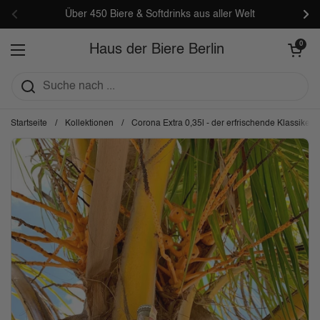
Zum Inhalt springen
Über 450 Biere & Softdrinks aus aller Welt
Zurück
Wei
Warenkorb öf
0
Haus der Biere Berlin
Menü öffnen
Startseite
/
Kollektionen
/
Corona Extra 0,35l - der erfrischende Klassiker 