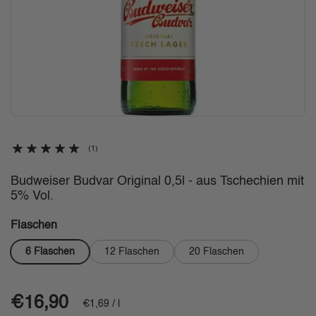
(1)
Budweiser Budvar Original 0,5l - aus Tschechien mit
5% Vol.
Flaschen
6 Flaschen
12 Flaschen
20 Flaschen
Regulärer Preis
€16,90
Stückpreis
€1,69 / l