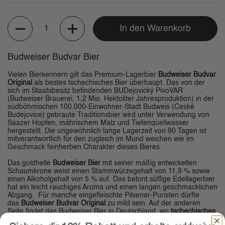
Anzahl
In den Warenkorb
Budweiser Budvar Bier
Vielen Bierkennern gilt das Premium-Lagerbier
Budweiser Budvar
Original
als bestes tschechisches Bier überhaupt. Das von der
sich im Staatsbesitz befindenden BUDejovický PivoVAR
(Budweiser Brauerei, 1,2 Mio. Hektoliter Jahresproduktion) in der
südböhmischen 100.000-Einwohner-Stadt Budweis (Ceské
Budejovice) gebraute Traditionsbier wird unter Verwendung von
Saazer Hopfen, mährischem Malz und Tiefenquellwasser
hergestellt. Die ungewöhnlich lange Lagerzeit von 90 Tagen ist
mitverantwortlich für den zugleich im Mund weichen wie im
Geschmack feinherben Charakter dieses Bieres.
Das goldhelle
Budweiser Bier
mit seiner mäßig entwickelten
Schaumkrone weist einen Stammwürzegehalt von 11,9 % sowie
einen Alkoholgehalt von 5 % auf. Das betont süffige Edellagerbier
hat ein leicht rauchiges Aroma und einen langen geschmacklichen
Abgang. Für manche eingefleischte Pilsener-Puristen dürfte
das
Budweiser Budvar Original
zu mild sein. Auf der anderen
Seite findet das Budweiser Bier in Deutschland, wo
tschechisches
Bier
einen ausgezeichneten Ruf hat, bei Biergenießerinnen