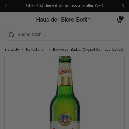
Zum Inhalt springen
Über 450 Biere & Softdrinks aus aller Welt
Zurück
Wei
Warenkorb öf
0
Haus der Biere Berlin
Menü öffnen
Startseite
/
Kollektionen
/
Budweiser Budvar Original 0,5l - aus Tschechien