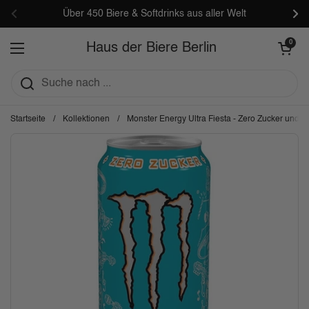
Zum Inhalt springen
Über 450 Biere & Softdrinks aus aller Welt
Zurück
Wei
Warenkorb öf
0
Haus der Biere Berlin
Menü öffnen
Startseite
/
Kollektionen
/
Monster Energy Ultra Fiesta - Zero Zucker und Z