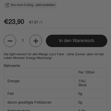
Nur noch 3 übrig - jetzt bestellen!
Regulärer Preis
€23,90
Stückpreis
€7,97 / l
Anzahl
In den Warenkorb
Die light-version für alle Mango Loco Fans - ohne Zucker, aber mit der
vollen Monster Energy-Mischung!
Nährwerte
Per 100ml
Energie
11kJ
3kcal
Fett
0g
davon gesättigte Fettsäuren
0g