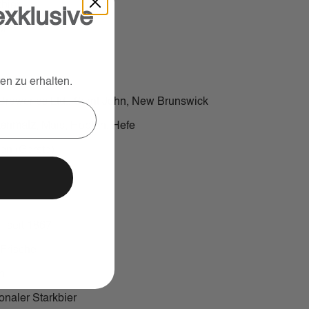
kbier
exklusive
ol
n zu erhalten.
eweries Ltd., Saint John, New Brunswick
tenmalz
, Mais, Hopfen, Hefe
en (Gerste)
– seit 1867
e Frische
ch
ionaler Starkbier