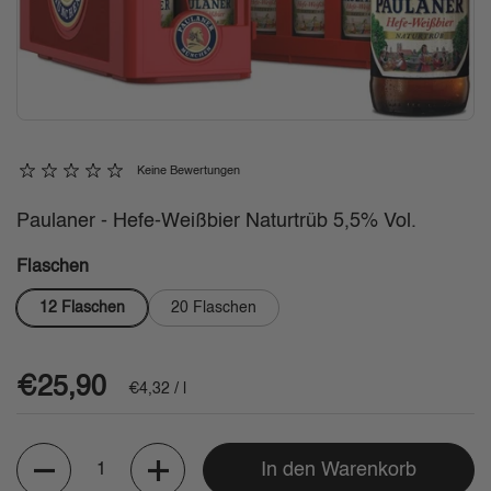
Keine Bewertungen
Paulaner - Hefe-Weißbier Naturtrüb 5,5% Vol.
Flaschen
12 Flaschen
20 Flaschen
Regulärer Preis
€25,90
Stückpreis
€4,32 / l
Anzahl
In den Warenkorb