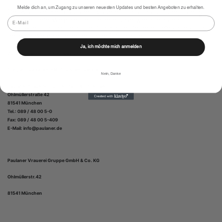
Melde dich an, um Zugang zu unseren neuesten Updates und besten Angeboten zu erhalten.
Der Klassiker der Paulaner Brauerei ist das naturtrübe, samtig
Email
goldene Hefe-Weißbier mit seinem unverwechselbaren
Charakter: spritzig-mild und fruchtig mit feinem Hefearoma ist das
beliebte Weißbier eine herrliche Erfrischung!
Ja, ich möchte mich anmelden
Zutaten Wasser, Gerstenmalz und Hopfen
Allergiehinweise:
enthält 4- Gluten/ Gerste
Nein, Danke
Paulaner Brauerei Gruppe GmbH & Co. KGaA
Ohlmüllerstraße 42
81541 München
Tel.: 089 / 48 00 5-0
Fax: 089 / 48 00 5-409
E-Mail: info@paulaner.de
Paulaner Vrauerei Gruppe GmbH & Co. KG
Ohlmüllerstr.42
81541 München