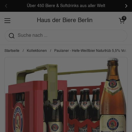
Zum Inhalt springen
Über 450 Biere & Softdrinks aus aller Welt
Zurück
Wei
Warenkorb öf
0
Haus der Biere Berlin
Menü öffnen
Startseite
/
Kollektionen
/
Paulaner - Hefe-Weißbier Naturtrüb 5,5% Vol.